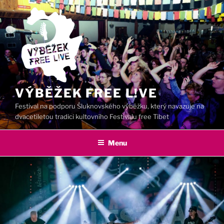
Přejít
k
obsahu
webu
VÝBĚŽEK FREE L!VE
Festival na podporu Šluknovského výběžku, který navazuje na
dvacetiletou tradici kultovního Festivalu free Tibet
Menu