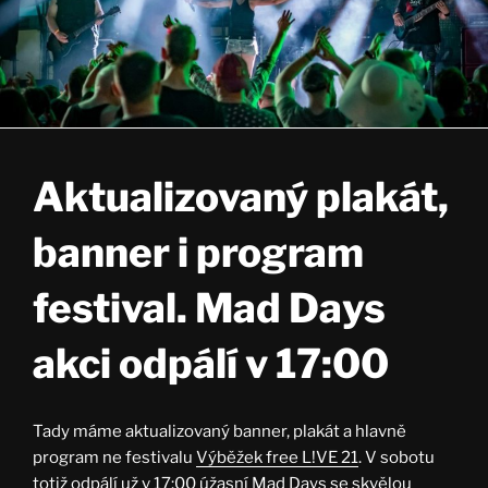
Aktualizovaný plakát,
banner i program
festival. Mad Days
akci odpálí v 17:00
Tady máme aktualizovaný banner, plakát a hlavně
program ne festivalu
Výběžek free L!VE 21
. V sobotu
totiž odpálí už v 17:00 úžasní
Mad Days
se skvělou