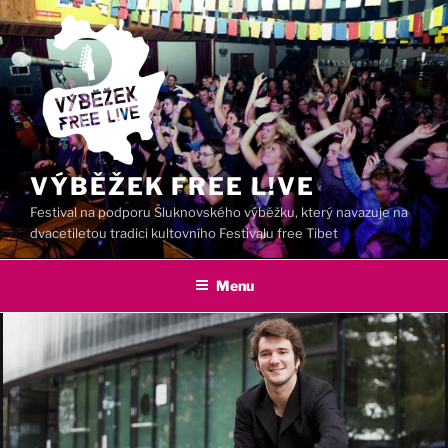
Přejít
k
obsahu
webu
VÝBĚŽEK FREE L!VE
Festival na podporu Šluknovského výběžku, který navazuje na
dvacetiletou tradici kultovního Festivalu free Tibet
Menu